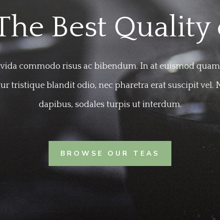
The Best Quality 
vida commodo risus ac bibendum. In at euismod quam
tur tristique blandit odio, nec pharetra erat suscipit vel. N
dapibus, sodales turpis ut interdum.
BROWSE OUR TEAS