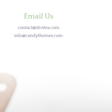
Email Us
contact@divitea.com
info@candythemes.com