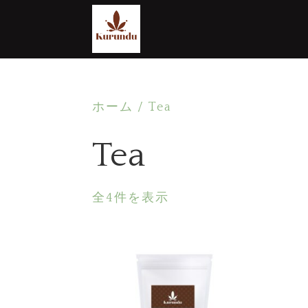
ホーム
/ Tea
Tea
全4件を表示