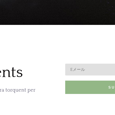
nts
S
ora torquent per